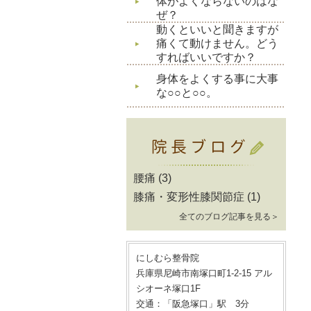
体がよくならないのはな
ぜ？
動くといいと聞きますが
痛くて動けません。どう
すればいいですか？
身体をよくする事に大事
な○○と○○。
腰痛
(3)
膝痛・変形性膝関節症
(1)
全てのブログ記事を見る＞
にしむら整骨院
兵庫県尼崎市南塚口町1-2-15 アル
シオーネ塚口1F
交通：「阪急塚口」駅 3分