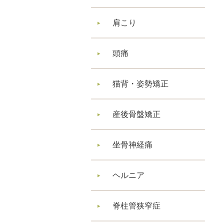
肩こり
頭痛
猫背・姿勢矯正
産後骨盤矯正
坐骨神経痛
ヘルニア
脊柱管狭窄症