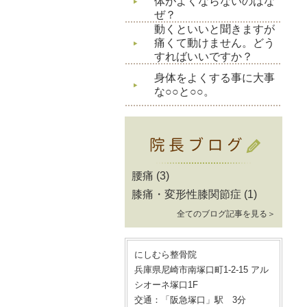
体がよくならないのはな
ぜ？
動くといいと聞きますが
痛くて動けません。どう
すればいいですか？
身体をよくする事に大事
な○○と○○。
腰痛
(3)
膝痛・変形性膝関節症
(1)
全てのブログ記事を見る＞
にしむら整骨院
兵庫県尼崎市南塚口町1-2-15 アル
シオーネ塚口1F
交通：「阪急塚口」駅 3分