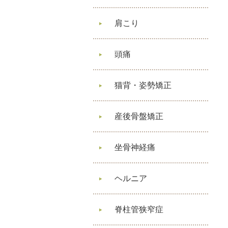
肩こり
頭痛
猫背・姿勢矯正
産後骨盤矯正
坐骨神経痛
ヘルニア
脊柱管狭窄症