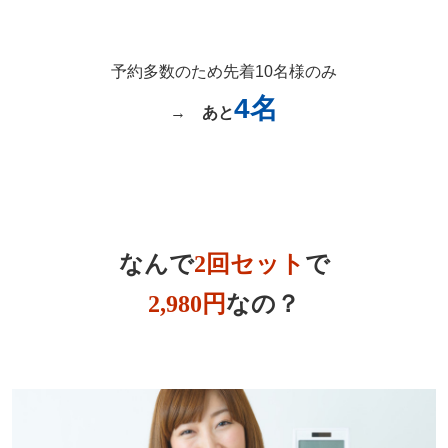
予約多数のため先着10名様のみ
4名
→
あと
なんで
2回セット
で
2,980円
なの？